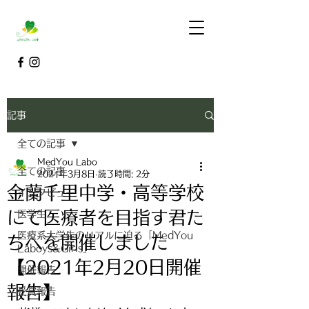
記事
全ての記事
MedYou Labo
全ての記事
2021年3月8日
読了時間: 2分
金蘭千里中学・高等学校
インタビュー
にて医療者を目指す君た
医学生
医療系大学生のリアルに迫る「MedYou
ちへを開催しました
Laboys&Girls」
【2021年2月20日開催
開催報告
報告】
受賞報告